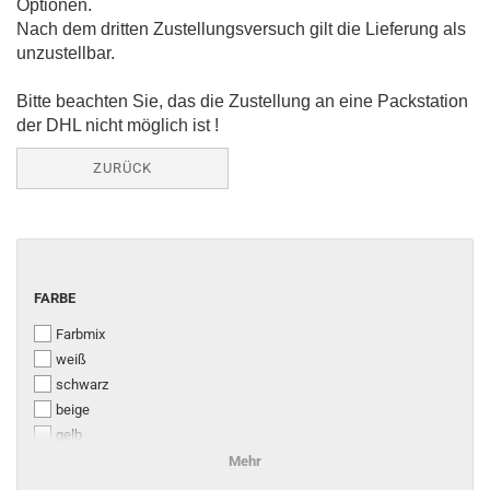
Optionen.
Nach dem dritten Zustellungsversuch gilt die Lieferung als
unzustellbar.
Bitte beachten Sie, das die Zustellung an eine Packstation
der DHL nicht möglich ist !
ZURÜCK
FARBE
FARBE
Farbmix
weiß
schwarz
beige
gelb
orange
Mehr
grau